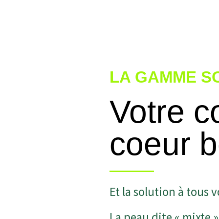
LA GAMME S
Votre c
coeur 
Et la solution à tous
La peau dite « mixte »,