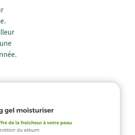
ur
e.
lleur
 une
année.