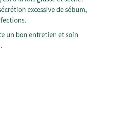
sécrétion excessive de sébum,
rfections.
te un bon entretien et soin
.