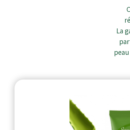
C
r
La g
par
peau 