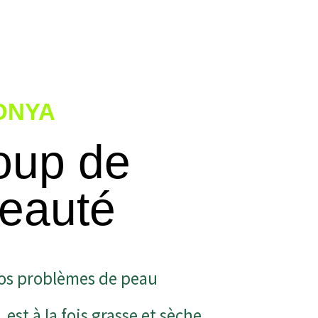
ONYA
oup de
beauté
 vos problèmes de peau
 est à la fois grasse et sèche.