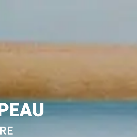
 PEAU
URE