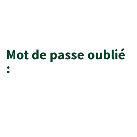
Mot de passe oublié
:
Pour réinitialiser votre mot de passe, veuillez saisir
votre adresse de messagerie ou votre identifiant
ci-dessous.