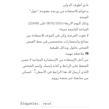
نادي أطوف الدولي
*يدعوكم للاستفادة من ورشة مفتوحة *حول
الصحة
.(21h00) وذلك اليوم الاربعاء 08/02/2023 على
الساعة التاسعة مساء
لا تفوت الفرصة وكن في الموعد للاستفادة من
نصائح واستشارات متخصصين في نمط العيش
الصحي بحلول وبدائل طبيعية
:ملاحظة مهمة 📷
من أجل الإستفادة من الإستشارة المجانية لا تنسى
الضغط على الرابط و كتابة إسمك وإسم الشخص
اللذي أرسل لك هذا الرابط في الأسفل👇 . لتتمكن
من متابعتنا عبر منصة زووم
Étiquettes :
PRIVÉ