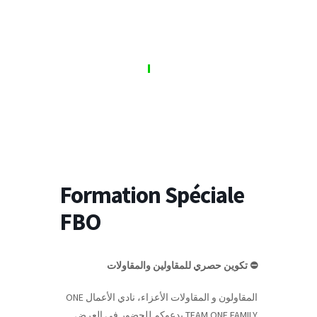
S'inscrire
Se connecter
Formation Spéciale
FBO
⛔️ تكوين حصري للمقاولين والمقاولات
المقاولون و المقاولات الأعزاء، نادي الأعمال ONE
TEAM ONE FAMILY يدعوكم للحضور في العرض