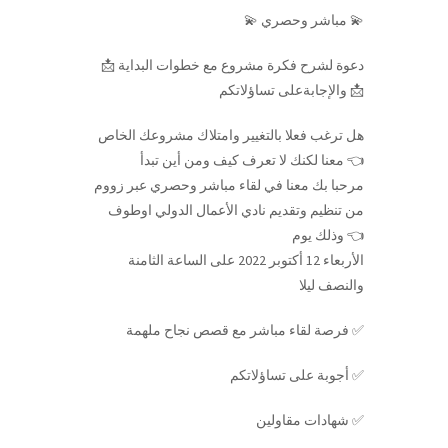
💫 مباشر وحصري 💫
📩 دعوة لشرح فكرة مشروع مع خطوات البداية
والإجابةعلى تساؤلاتكم 📩
هل ترغب فعلا بالتغيير وامتلاك مشروعك الخاص
معنا لكنك لا تعرف كيف ومن أين تبدأ 👈
مرحبا بك معنا في لقاء مباشر وحصري عبر زووم
من تنظيم وتقديم نادي الأعمال الدولي اوطوف
وذلك يوم 👈
الأربعاء 12 أكتوبر 2022 على الساعة الثامنة
والنصف ليلا
فرصة لقاء مباشر مع قصص نجاح ملهمة ✅
أجوبة على تساؤلاتكم ✅
شهادات مقاولين ✅